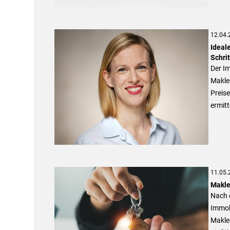
12.04.
Ideale
Schri
Der I
Makle
Preise
ermitt
11.05.
Makle
Nach 
Immobi
Makle