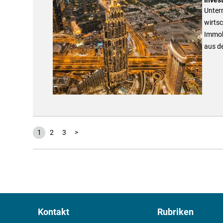
Unter
wirtsc
Immob
aus d
1
2
3
>
Kontakt
Rubriken