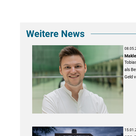
Weitere News
08.05.
Makle
Tobias
als B
Geld v
15.01.