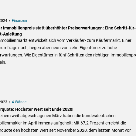
2024
Finanzen
r Immobilienpreis statt überhöhter Preiserwartungen: Eine Schritt-für-
tt-Anleitung
mmobilienmarkt entwickelt sich vom Verkäufer- zum Käufermarkt. Einer
rumfrage nach, hegen aber neun von zehn Eigentümer zu hohe
rwartungen. Wie Eigentümer in fünf Schritten den richtigen Immobilienpr
eln.
2023
4 Wände
rquote: Höchster Wert seit Ende 2020!
einem weit abgeschlagenen März haben die bundesdeutschen
lienmakler im April immens aufgeholt: Mit 67,2 Prozent erreicht die
rquote den höchsten Wert seit November 2020, dem letzten Monat vor