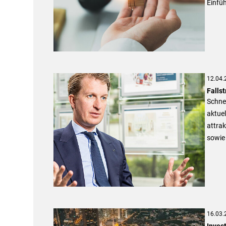
Einfüh
12.04.
Falls
Schnel
aktuel
attrak
sowie 
16.03.
Inves