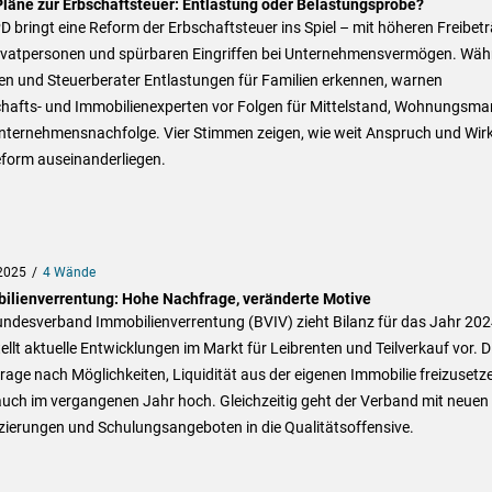
läne zur Erbschaftsteuer: Entlastung oder Belastungsprobe?
D bringt eine Reform der Erbschaftsteuer ins Spiel – mit höheren Freibet
rivatpersonen und spürbaren Eingriffen bei Unternehmensvermögen. Wäh
en und Steuerberater Entlastungen für Familien erkennen, warnen
chafts- und Immobilienexperten vor Folgen für Mittelstand, Wohnungsma
nternehmensnachfolge. Vier Stimmen zeigen, wie weit Anspruch und Wir
eform auseinanderliegen.
2025
4 Wände
ilienverrentung: Hohe Nachfrage, veränderte Motive
undesverband Immobilienverrentung (BVIV) zieht Bilanz für das Jahr 20
ellt aktuelle Entwicklungen im Markt für Leibrenten und Teilverkauf vor. D
age nach Möglichkeiten, Liquidität aus der eigenen Immobilie freizusetz
auch im vergangenen Jahr hoch. Gleichzeitig geht der Verband mit neuen
izierungen und Schulungsangeboten in die Qualitätsoffensive.