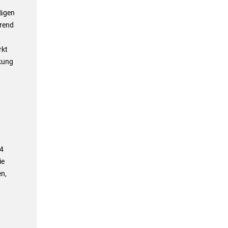
rägen
rend
rkt
kung
24
ie
en,