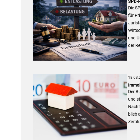
SPD-P
Die SP
für P
Jurist
Wirts
und U
der R
18.03.
Immob
Der B
und st
Nachfr
blieb 
Zertif