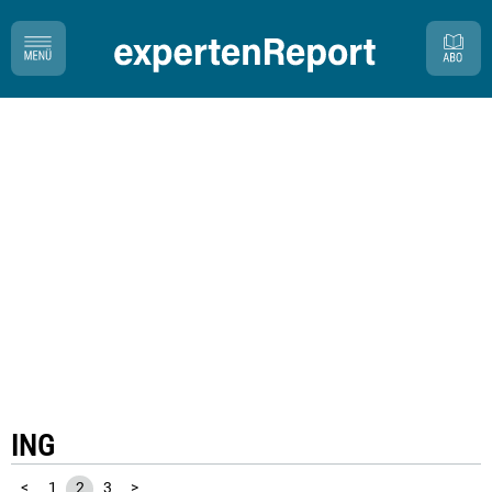
ING
<
1
2
3
>