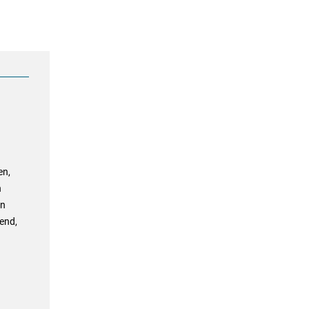
en,
n
en
end,