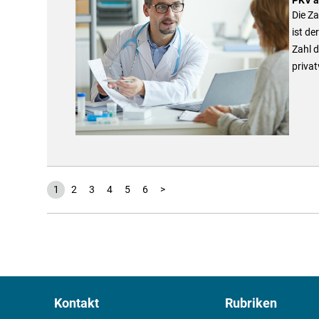
Die Za
ist d
Zahl d
privat
1
2
3
4
5
6
>
Kontakt
Rubriken