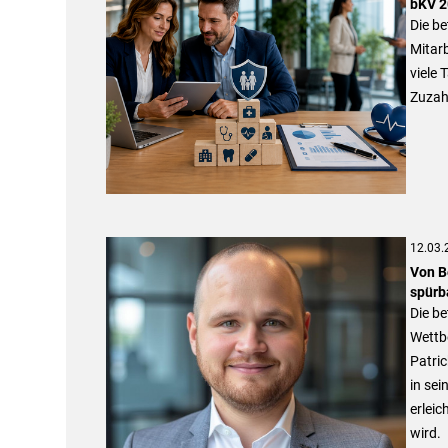
bKV 2
Die be
Mitar
viele 
Zuzah
12.03.
Von B
spürb
Die be
Wettb
Patric
in sei
erleic
wird.