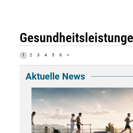
Gesundheitsleistung
1
2
3
4
5
6
>
Aktuelle News