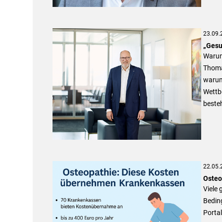
23.09.
„Gesu
Warum 
Thoma
warum 
Wettb
besteh
22.05.
Osteo
Viele 
Bedin
Porta