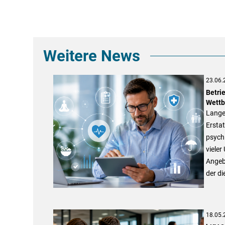
Weitere News
23.06.
Betri
Wettb
Lange 
Erstat
psych
vieler
Angebo
der d
18.05.