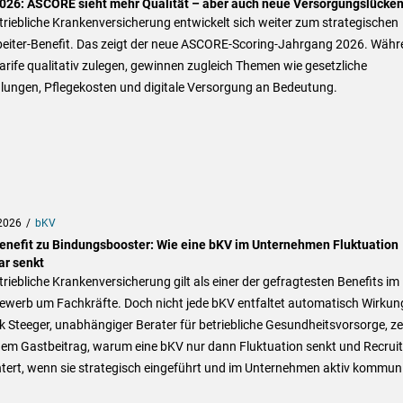
026: ASCORE sieht mehr Qualität – aber auch neue Versorgungslücke
triebliche Krankenversicherung entwickelt sich weiter zum strategischen
beiter-Benefit. Das zeigt der neue ASCORE-Scoring-Jahrgang 2026. Währ
Tarife qualitativ zulegen, gewinnen zugleich Themen wie gesetzliche
lungen, Pflegekosten und digitale Versorgung an Bedeutung.
2026
bKV
enefit zu Bindungsbooster: Wie eine bKV im Unternehmen Fluktuation
ar senkt
triebliche Krankenversicherung gilt als einer der gefragtesten Benefits im
ewerb um Fachkräfte. Doch nicht jede bKV entfaltet automatisch Wirkun
k Steeger, unabhängiger Berater für betriebliche Gesundheitsvorsorge, ze
nem Gastbeitrag, warum eine bKV nur dann Fluktuation senkt und Recruit
htert, wenn sie strategisch eingeführt und im Unternehmen aktiv kommuni