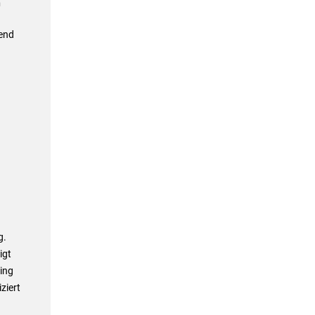
n
end
g.
igt
ing
ziert