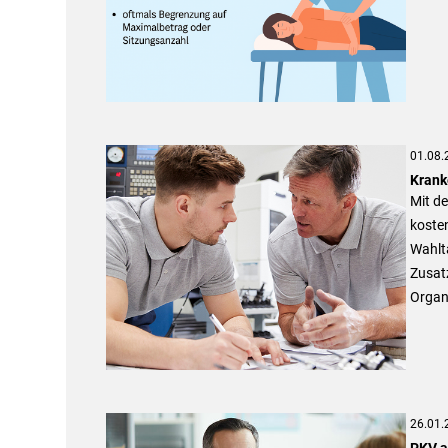
01.08.
Krank
Mit de
kosten
Wahlt
Zusatz
Organi
26.01.
PKV a