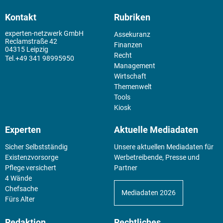
Kontakt
Rubriken
experten-netzwerk GmbH
Assekuranz
Reclamstraße 42
Finanzen
04315 Leipzig
Recht
+49 341 98995950
Management
Wirtschaft
Themenwelt
Tools
Kiosk
Experten
Aktuelle Mediadaten
Sicher Selbstständig
Unsere aktuellen Mediadaten für
Existenz­vorsorge
Werbetreibende, Presse und
Pflege versichert
Partner
4 Wände
Chefsache
Mediadaten 2026
Fürs Alter
Redaktion
Rechtliches