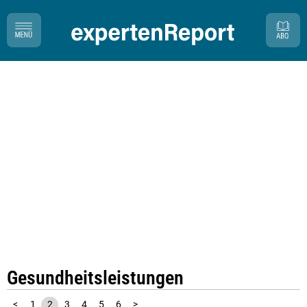
Gesundheitsleistungen
<
1
2
3
4
5
6
>