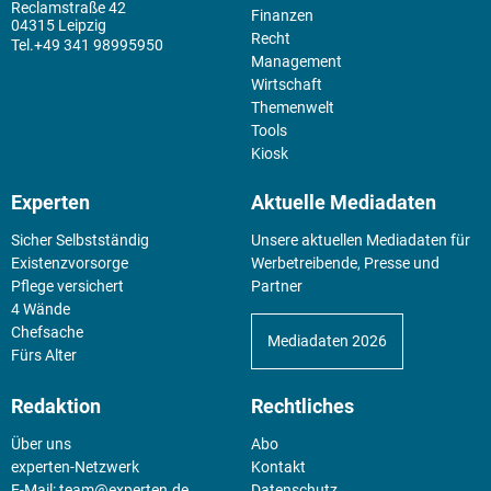
Reclamstraße 42
Finanzen
04315 Leipzig
Recht
+49 341 98995950
Management
Wirtschaft
Themenwelt
Tools
Kiosk
Experten
Aktuelle Mediadaten
Sicher Selbstständig
Unsere aktuellen Mediadaten für
Existenz­vorsorge
Werbetreibende, Presse und
Pflege versichert
Partner
4 Wände
Chefsache
Mediadaten 2026
Fürs Alter
Redaktion
Rechtliches
Über uns
Abo
experten-Netzwerk
Kontakt
E-Mail:
team@experten.de
Datenschutz