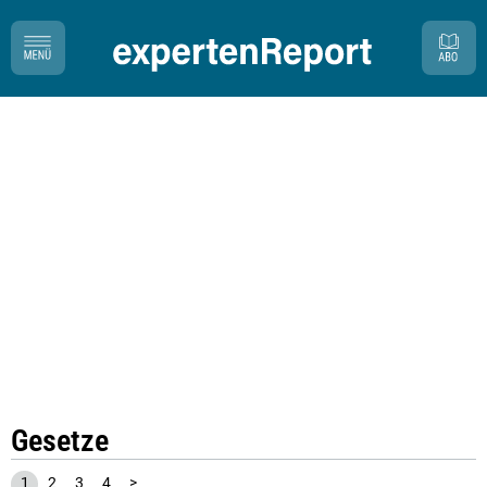
Gesetze
1
2
3
4
>