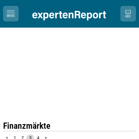
Finanzmärkte
<
1
2
3
4
>