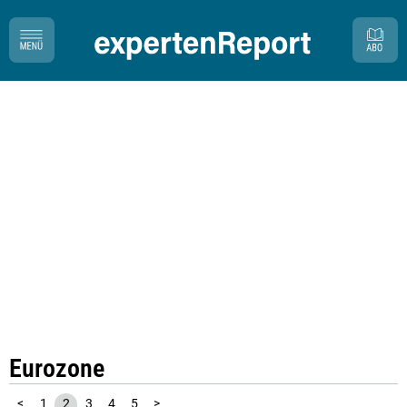
Eurozone
<
1
2
3
4
5
>