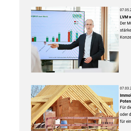
07.05.
LVM w
Der M
stärke
Konze
07.03.
Immobi
Poten
Für di
oder d
für ei