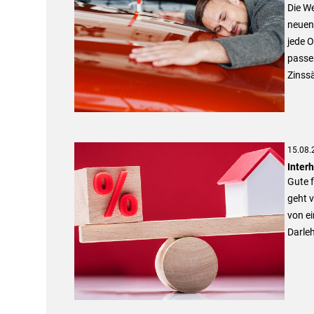
Die We
neuen 
jede O
passen
Zinss
15.08.
Inter
Gute f
geht v
von ei
Darleh