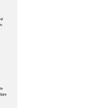
st
in
te
Tipps