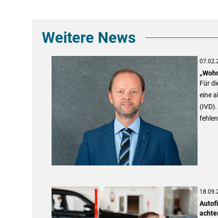
Weitere News
07.02.
„Wohn
Für di
eine 
(IVD).
fehle
18.09.
Autofi
achten