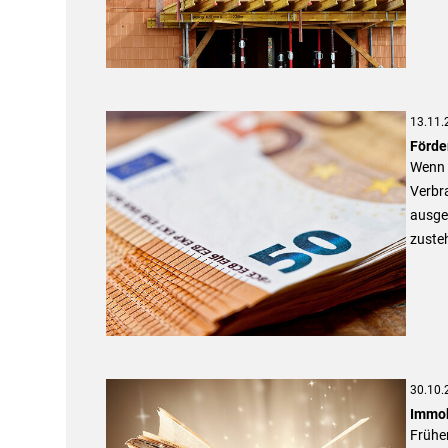
13.11.
Förde
Wenn d
Verbra
ausge
zusteh
30.10.
Immob
Frühe