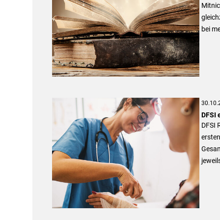
Mitnic
gleich
bei me
30.10.
DFSI 
DFSI R
ersten
Gesamt
jeweil