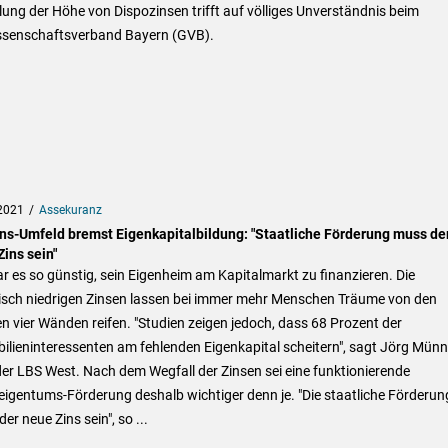
ung der Höhe von Dispozinsen trifft auf völliges Unverständnis beim
senschaftsverband Bayern (GVB).
2021
Assekuranz
ins-Umfeld bremst Eigenkapitalbildung: "Staatliche Förderung muss de
ins sein"
r es so günstig, sein Eigenheim am Kapitalmarkt zu finanzieren. Die
risch niedrigen Zinsen lassen bei immer mehr Menschen Träume von den
n vier Wänden reifen. "Studien zeigen jedoch, dass 68 Prozent der
lieninteressenten am fehlenden Eigenkapital scheitern", sagt Jörg Münn
er LBS West. Nach dem Wegfall der Zinsen sei eine funktionierende
igentums-Förderung deshalb wichtiger denn je. "Die staatliche Förderun
er neue Zins sein", so ...