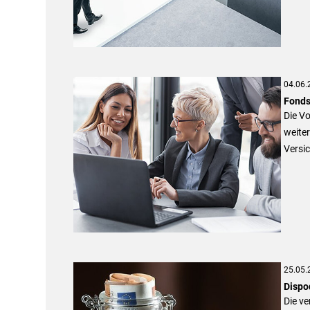
04.06.
Fonds
Die V
weiter
Versic
25.05.
Dispod
Die ve