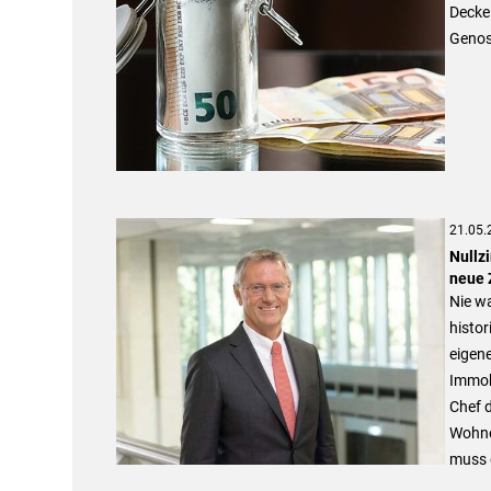
Deckel
Genos
21.05.
Nullz
neue Z
Nie wa
histo
eigene
Immobi
Chef d
Wohne
muss d