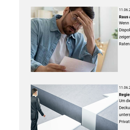
11.06.
Raus 
Wenn 
Dispok
zeigen
Raten
11.06.
Regier
Um di
Decku
unters
Privat