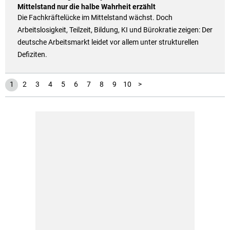
Mittelstand nur die halbe Wahrheit erzählt
Die Fachkräftelücke im Mittelstand wächst. Doch
Arbeitslosigkeit, Teilzeit, Bildung, KI und Bürokratie zeigen: Der
deutsche Arbeitsmarkt leidet vor allem unter strukturellen
Defiziten.
11
1
2
3
4
5
6
7
8
9
10
>