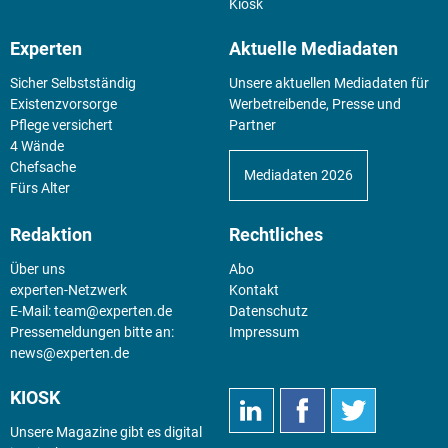
Kiosk
Experten
Aktuelle Mediadaten
Sicher Selbstständig
Unsere aktuellen Mediadaten für
Existenz­vorsorge
Werbetreibende, Presse und
Pflege versichert
Partner
4 Wände
Chefsache
Mediadaten 2026
Fürs Alter
Redaktion
Rechtliches
Über uns
Abo
experten-Netzwerk
Kontakt
E-Mail:
team@experten.de
Datenschutz
Pressemeldungen bitte an:
Impressum
news@experten.de
KIOSK
Unsere Magazine gibt es digital