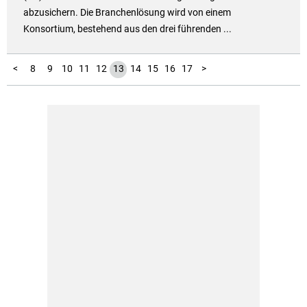
abzusichern. Die Branchenlösung wird von einem
Konsortium, bestehend aus den drei führenden ...
1
2
3
4
5
6
7
<
8
9
10
11
12
13
14
15
16
17
>