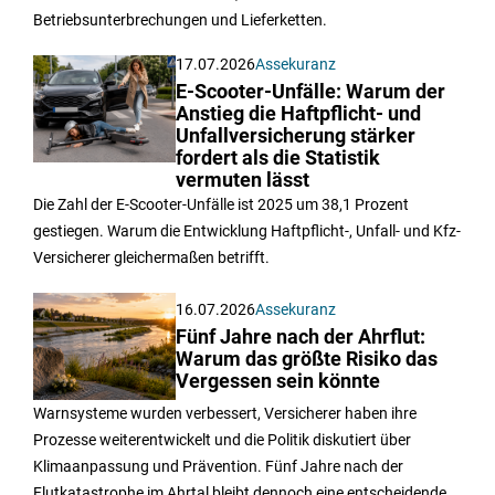
Betriebsunterbrechungen und Lieferketten.
17.07.2026
Assekuranz
E-Scooter-Unfälle: Warum der
Anstieg die Haftpflicht- und
Unfallversicherung stärker
fordert als die Statistik
vermuten lässt
Die Zahl der E-Scooter-Unfälle ist 2025 um 38,1 Prozent
gestiegen. Warum die Entwicklung Haftpflicht-, Unfall- und Kfz-
Versicherer gleichermaßen betrifft.
16.07.2026
Assekuranz
Fünf Jahre nach der Ahrflut:
Warum das größte Risiko das
Vergessen sein könnte
Warnsysteme wurden verbessert, Versicherer haben ihre
Prozesse weiterentwickelt und die Politik diskutiert über
Klimaanpassung und Prävention. Fünf Jahre nach der
Flutkatastrophe im Ahrtal bleibt dennoch eine entscheidende