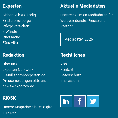
Experten
Aktuelle Mediadaten
Sicher Selbstständig
Unsere aktuellen Mediadaten für
Existenz­vorsorge
Werbetreibende, Presse und
Pflege versichert
Partner
4 Wände
Chefsache
Mediadaten 2026
Fürs Alter
Redaktion
Rechtliches
Über uns
Abo
experten-Netzwerk
Kontakt
E-Mail:
team@experten.de
Datenschutz
Pressemeldungen bitte an:
Impressum
news@experten.de
KIOSK
Unsere Magazine gibt es digital
im
Kiosk
.