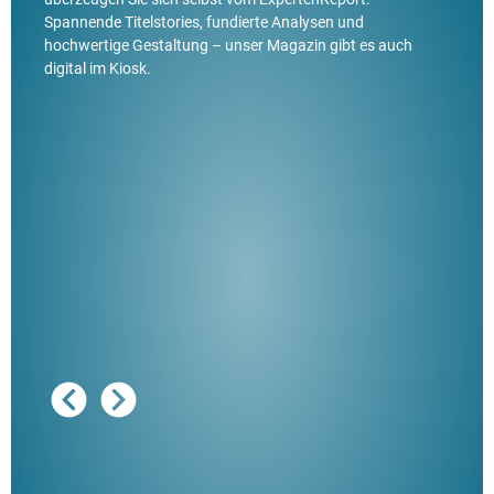
Spannende Titelstories, fundierte Analysen und
hochwertige Gestaltung – unser Magazin gibt es auch
digital im Kiosk.
Ausg
"De
Her
ble