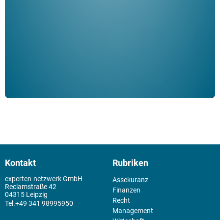
Klau
Schm
der 
Kontakt
Rubriken
experten-netzwerk GmbH
Assekuranz
Reclamstraße 42
Finanzen
04315 Leipzig
Recht
+49 341 98995950
Management