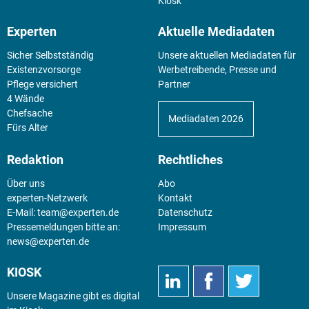
Kiosk
Experten
Aktuelle Mediadaten
Sicher Selbstständig
Unsere aktuellen Mediadaten für
Existenz­vorsorge
Werbetreibende, Presse und
Pflege versichert
Partner
4 Wände
Chefsache
Mediadaten 2026
Fürs Alter
Redaktion
Rechtliches
Über uns
Abo
experten-Netzwerk
Kontakt
E-Mail:
team@experten.de
Datenschutz
Pressemeldungen bitte an:
Impressum
news@experten.de
KIOSK
Unsere Magazine gibt es digital