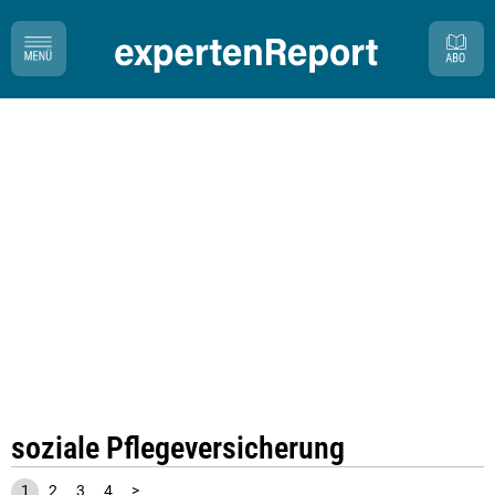
soziale Pflegeversicherung
1
2
3
4
>