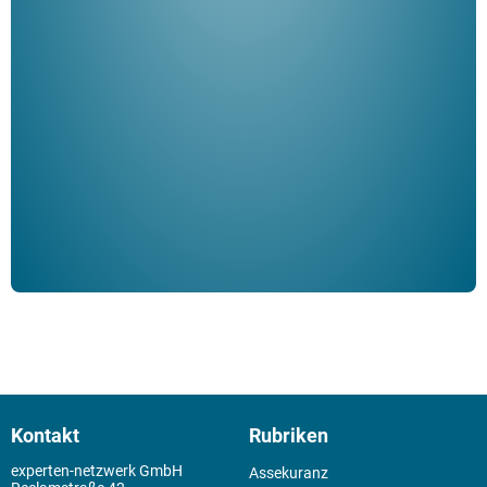
"De
Her
ble
Klau
Schm
der 
Kontakt
Rubriken
experten-netzwerk GmbH
Assekuranz