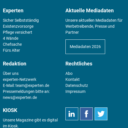
Experten
Aktuelle Mediadaten
Sicher Selbstständig
Unsere aktuellen Mediadaten für
Existenz­vorsorge
Werbetreibende, Presse und
Pflege versichert
Partner
4 Wände
Chefsache
Mediadaten 2026
Fürs Alter
Redaktion
Rechtliches
Über uns
Abo
experten-Netzwerk
Kontakt
E-Mail:
team@experten.de
Datenschutz
Pressemeldungen bitte an:
Impressum
news@experten.de
KIOSK
Unsere Magazine gibt es digital
im
Kiosk
.