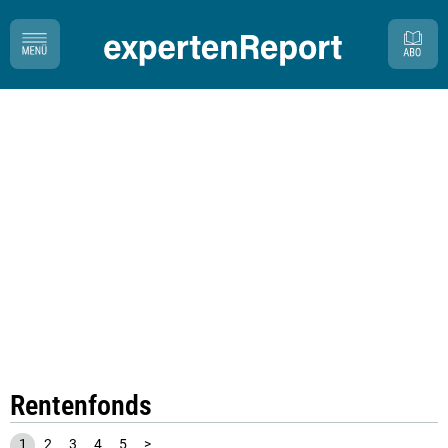
Rentenfonds
1
2
3
4
5
>