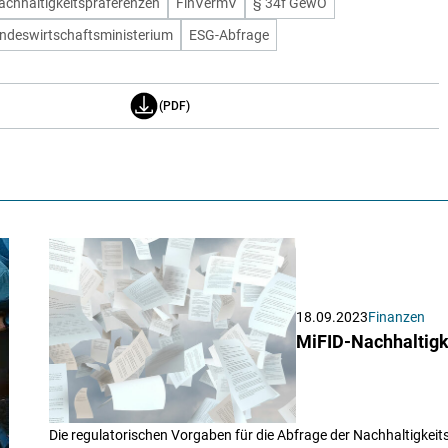
achhaltigkeitspräferenzen
FinVermV
§ 34f GewO
ndeswirtschaftsministerium
ESG-Abfrage
(PDF)
18.09.2023
Finanzen
MiFID-Nachhaltigk
Die regulatorischen Vorgaben für die Abfrage der Nachhaltigkei