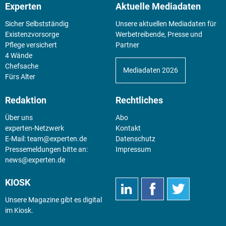
Experten
Aktuelle Mediadaten
Sicher Selbstständig
Unsere aktuellen Mediadaten für
Existenz­vorsorge
Werbetreibende, Presse und
Pflege versichert
Partner
4 Wände
Chefsache
Mediadaten 2026
Fürs Alter
Redaktion
Rechtliches
Über uns
Abo
experten-Netzwerk
Kontakt
E-Mail:
team@experten.de
Datenschutz
Pressemeldungen bitte an:
Impressum
news@experten.de
KIOSK
Unsere Magazine gibt es digital
im
Kiosk
.