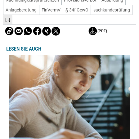
Anlageberatung
FinVermV
§ 34f GewO
sachkundeprüfung
[..]
(PDF)
LESEN SIE AUCH