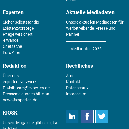
Experten
Aktuelle Mediadaten
Sicher Selbstständig
Unsere aktuellen Mediadaten für
Existenz­vorsorge
Werbetreibende, Presse und
Pflege versichert
Partner
4 Wände
Chefsache
Mediadaten 2026
Fürs Alter
Redaktion
Rechtliches
Über uns
Abo
experten-Netzwerk
Kontakt
E-Mail:
team@experten.de
Datenschutz
Pressemeldungen bitte an:
Impressum
news@experten.de
KIOSK
Unsere Magazine gibt es digital
im
Kiosk
.