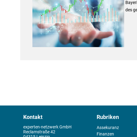
Bayer
des g
Kontakt
Rubriken
experten-netzwerk GmbH
Assekuranz
Reclamstraße 42
Finanzen
04315 Leipzig