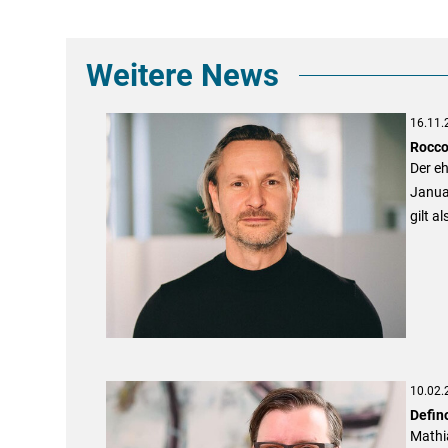
Weitere News
16.11.
Rocco
Der e
Januar
gilt a
10.02.
Defin
Mathia