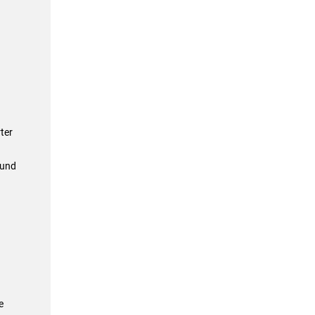
ter
 und
e