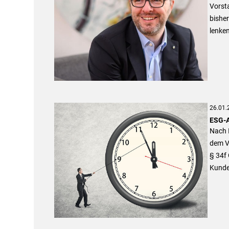
Vorst
bisher
lenken
26.01.
ESG-A
Nach 
dem V
§ 34f 
Kunde