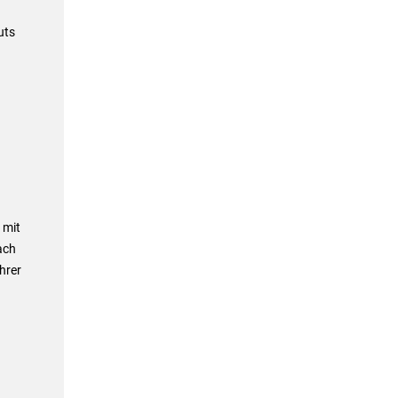
uts
 mit
ach
hrer