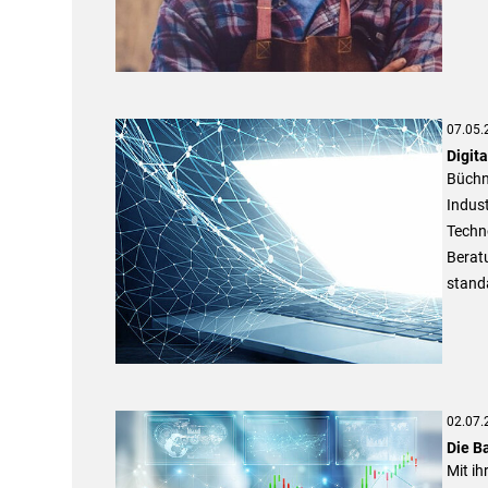
07.05.
Digit
Büchne
Indust
Techn
Beratu
standa
02.07.
Die B
Mit ih