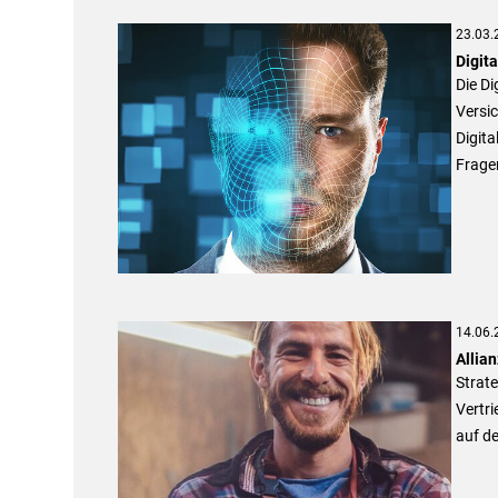
23.03.
Digit
Die Di
Versic
Digita
Fragen
14.06.
Allia
Strat
Vertri
auf d