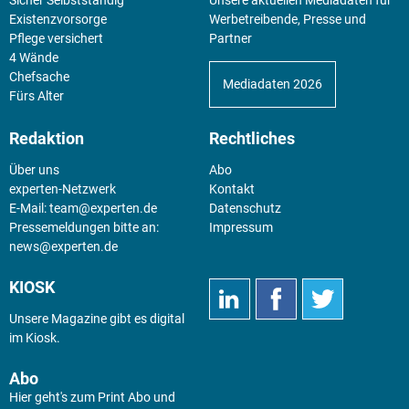
Sicher Selbstständig
Unsere aktuellen Mediadaten für
Existenz­vorsorge
Werbetreibende, Presse und
Pflege versichert
Partner
4 Wände
Chefsache
Mediadaten 2026
Fürs Alter
Redaktion
Rechtliches
Über uns
Abo
experten-Netzwerk
Kontakt
E-Mail:
team@experten.de
Datenschutz
Pressemeldungen bitte an:
Impressum
news@experten.de
KIOSK
Unsere Magazine gibt es digital
im
Kiosk
.
Abo
Hier geht's zum Print Abo und