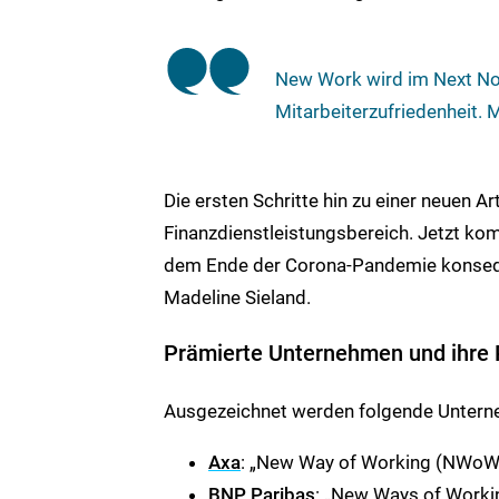
New Work wird im Next Nor
Mitarbeiterzufriedenheit. 
Die ersten Schritte hin zu einer neuen A
Finanzdienstleistungsbereich. Jetzt k
dem Ende der Corona-Pandemie konseque
Madeline Sieland.
Prämierte Unternehmen und ihre 
Ausgezeichnet werden folgende Unterne
Axa
: „New Way of Working (NWoW
BNP Paribas
: „New Ways of Worki