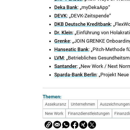
Deka Bank
: „myDekaApp“
DEVK
: „DEVK-Zeitspende“
DKB Deutsche Kreditbank
: „FlexW
Dr. Klein
: „Einführung von Holakra
Grenke
: „JOIN GRENKE Onboarding
Hanseatic Bank
: „Pitch-Methode f
LVM
: „Betriebliches Gesundheit
Santander
: „New Work / Next Norm
Sparda-Bank Berlin
: „Projekt Neue
Themen:
Assekuranz
Unternehmen
Auszeichnungen
New Work
Finanzdienstleistungen
Finanzdi