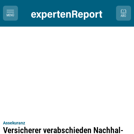
Assekuranz
Ver­si­che­rer ver­ab­schie­den Nach­hal­