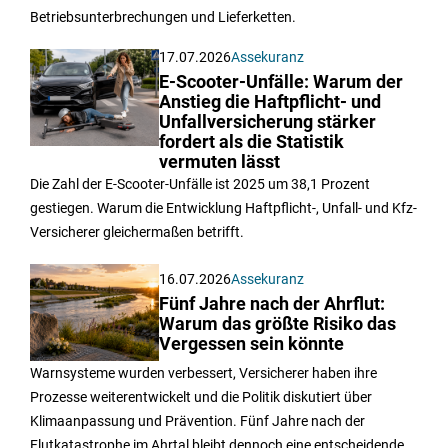
Betriebsunterbrechungen und Lieferketten.
17.07.2026
Assekuranz
E-Scooter-Unfälle: Warum der
Anstieg die Haftpflicht- und
Unfallversicherung stärker
fordert als die Statistik
vermuten lässt
Die Zahl der E-Scooter-Unfälle ist 2025 um 38,1 Prozent
gestiegen. Warum die Entwicklung Haftpflicht-, Unfall- und Kfz-
Versicherer gleichermaßen betrifft.
16.07.2026
Assekuranz
Fünf Jahre nach der Ahrflut:
Warum das größte Risiko das
Vergessen sein könnte
Warnsysteme wurden verbessert, Versicherer haben ihre
Prozesse weiterentwickelt und die Politik diskutiert über
Klimaanpassung und Prävention. Fünf Jahre nach der
Flutkatastrophe im Ahrtal bleibt dennoch eine entscheidende