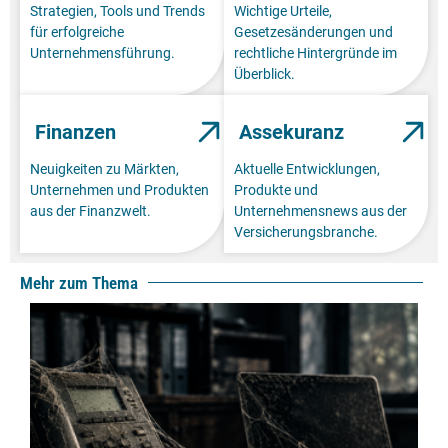
Strategien, Tools und Trends
Wichtige Urteile,
für erfolgreiche
Gesetzesänderungen und
Unternehmensführung.
rechtliche Hintergründe im
Überblick.
Finanzen
Assekuranz
Neuigkeiten zu Märkten,
Aktuelle Entwicklungen,
Unternehmen und Produkten
Produkte und
aus der Finanzwelt.
Unternehmensnews aus der
Versicherungsbranche.
Mehr zum Thema