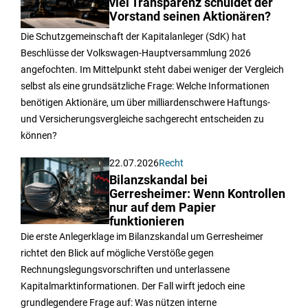
viel Transparenz schuldet der
Vorstand seinen Aktionären?
Die Schutzgemeinschaft der Kapitalanleger (SdK) hat
Beschlüsse der Volkswagen-Hauptversammlung 2026
angefochten. Im Mittelpunkt steht dabei weniger der Vergleich
selbst als eine grundsätzliche Frage: Welche Informationen
benötigen Aktionäre, um über milliardenschwere Haftungs-
und Versicherungsvergleiche sachgerecht entscheiden zu
können?
22.07.2026
Recht
Bilanzskandal bei
Gerresheimer: Wenn Kontrollen
nur auf dem Papier
funktionieren
Die erste Anlegerklage im Bilanzskandal um Gerresheimer
richtet den Blick auf mögliche Verstöße gegen
Rechnungslegungsvorschriften und unterlassene
Kapitalmarktinformationen. Der Fall wirft jedoch eine
grundlegendere Frage auf: Was nützen interne