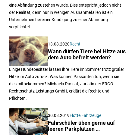
eine Abfindung zustehen würde. Dies entspricht jedoch nicht
der Realität, denn nur in wenigen Ausnahmefällen ist ein
Unternehmen bei einer Kündigung zu einer Abfindung
verpflichtet.
13.08.2020
Recht
Wann dürfen Tiere bei Hitze aus
dem Auto befreit werden?
Einige Hundebesitzer lassen ihre Tiere im Sommer trotz großer
Hitze im Auto zurück. Was können Passanten tun, wenn sie
dies mitbekommen? Michaela Rassat, Juristin der ERGO
Rechtsschutz Leistungs-GmbH, erklärt die Rechte und
Pflichten.
30.08.2019
Flotte Fahrzeuge
Fahrschüler üben gerne auf
leeren Parkplätzen …