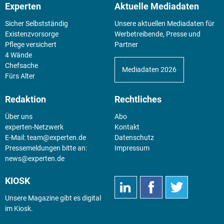
Experten
Aktuelle Mediadaten
Sicher Selbstständig
Unsere aktuellen Mediadaten für
Existenz­vorsorge
Werbetreibende, Presse und
Pflege versichert
Partner
4 Wände
Chefsache
Mediadaten 2026
Fürs Alter
Redaktion
Rechtliches
Über uns
Abo
experten-Netzwerk
Kontakt
E-Mail:
team@experten.de
Datenschutz
Pressemeldungen bitte an:
Impressum
news@experten.de
KIOSK
Unsere Magazine gibt es digital
im
Kiosk
.