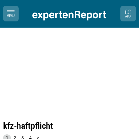
kfz-haftpflicht
1
2
3
4
>