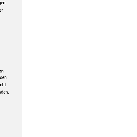
gen
er
en
ssen
icht
nden,