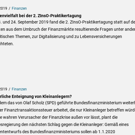
2019
Finanzen
nvielfalt bei der 2. ZInsO-Praktikertagung
 und 24. September 2019 fand die 2. ZInsO-Praktikertagung statt auf de
ten aus dem Umbruch der Finanzmärkte resultierende Fragen unter ande
itischen Themen, zur Digitalisierung und zu Lebensversicherungen
chteten.
2019
Finanzen
rliche Enteignung von Kleinanlegern?
em das von Olaf Scholz (SPD) geführte Bundesfinanzministerium weiter
er Finanztransaktionssteuer arbeitet, die nur Kleinanleger betreffen würd
e wahren Verursacher der Finanzkrise außen vor lässt, plant die
sregierung den nächsten Schlag gegen die Kleinanleger: Gemäß eines
ententwurfs des Bundesfinanzministeriums sollen ab 1.1.2020