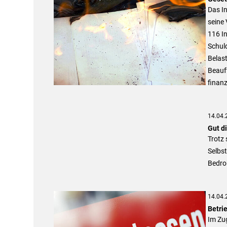
Das I
seine 
116 In
Schuld
Belas
Beauf
finanz
14.04.
Gut d
Trotz 
Selbst
Bedroh
14.04.
Betri
Im Zug