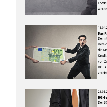
Forde
werden
18.04.
Das Ri
Der in
Versi
die Mo
Kredit
von Za
ROLAN
versic
21.08.
BGH e
Der BG