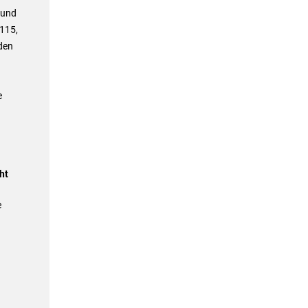
 und
 115,
den
e
ht
e