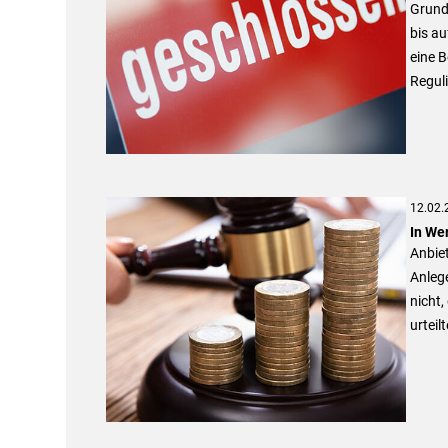
Grund
bis au
eine B
Reguli
12.02.
In We
Anbie
Anlege
nicht,
urtei