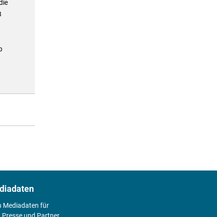
die
8
b
diadaten
n Mediadaten für
 Presse und Partner