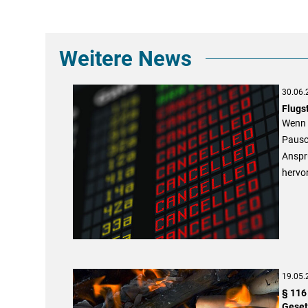
Weitere News
30.06.
Flugs
Wenn a
Pausc
Anspru
hervor
19.05.
§ 116
Geset