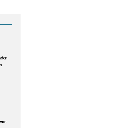
nden
ln
 von