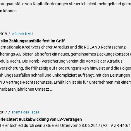
rungsausfälle von Kapitalforderungen steuerlich nicht mehr geltend gem
 können. ...
2019
Infothek KMU
siko Zahlungsausfälle fest im Griff
ternationale Kreditversicherer Atradius und die ROLAND Rechtsschutz-
cherungs-AG bieten ab sofort ein neues, gemeinsames Deckungskonzept 
dula Recht. Die Kombi-Versicherung vereint die Vorteile der Atradius
versicherung, die frühzeitig auf Forderungsrisiken hinweist und die Folge
hlungsausfällen schnell und unkompliziert auffängt, mit den Leistungen
D Vertrags-Rechtsschutzes. Erhältlich ist sie für Unternehmen mit eine
herbaren jährlichen Umsatz ...
2017
Thema des Tages
rleichtert Rückabwicklung von LV-Verträgen
H entschied durch sein aktuelles Urteil vom 28.06.2017 (Az. IV ZR 440/1