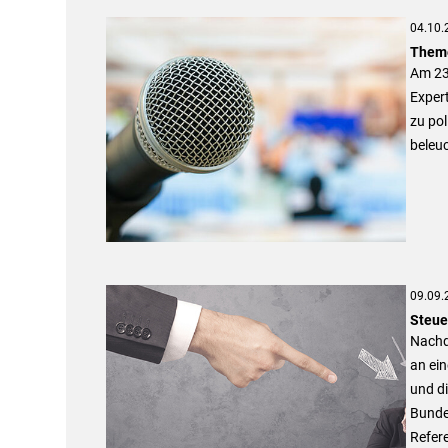
04.10.
Theme
Am 23.
Exper
zu pol
beleu
09.09.
Steue
Nachd
an ein
und di
Bunde
Refer