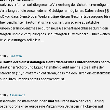
nsolvenzverfahren soll die gerechte Verwertung des Schuldnervermögens
Verteilung auf die verschiedenen Gläubiger ermöglichen. Daher sehen §§
sO vor, dass Dienst- oder Werkverträge, die zur Geschäftsbesorgung für 
ner verpflichten, (automatisch) erlöschen, um so eine zusätzliche
tungen der Insolvenzmasse durch neue Geschäftsabschlüsse durch den
tragten und die Vergütung des Beauftragten zu verhindern – über weiter
ielle Belastungen soll allein ...
2020
Finanzen
ie Hälfte der Selbstständigen sieht Existenz ihres Unternehmens bedro
staatlicher Sofort- und Liquiditätshilfen glaubt mehr als die Hälfte der
ständigen (55,7 Prozent) nicht daran, dass mit den Hilfen die existenziell
ung ihres Betriebs bereits abgewendet ist.
2020
Assekuranz
ebsschließungsversicherungen und die Frage nach der Regulierung
e der Coronakrise wurde eine Vielzahl von Betrieben in Folge der auf