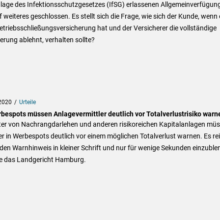
lage des Infektionsschutzgesetzes (IfSG) erlassenen Allgemeinverfügun
f weiteres geschlossen. Es stellt sich die Frage, wie sich der Kunde, wenn 
etriebsschließungsversicherung hat und der Versicherer die vollständige
erung ablehnt, verhalten sollte?
2020
Urteile
rbespots müssen Anlagevermittler deutlich vor Totalverlustrisiko warn
ter von Nachrangdarlehen und anderen risikoreichen Kapitalanlagen mü
r in Werbespots deutlich vor einem möglichen Totalverlust warnen. Es re
 den Warnhinweis in kleiner Schrift und nur für wenige Sekunden einzuble
lte das Landgericht Hamburg.