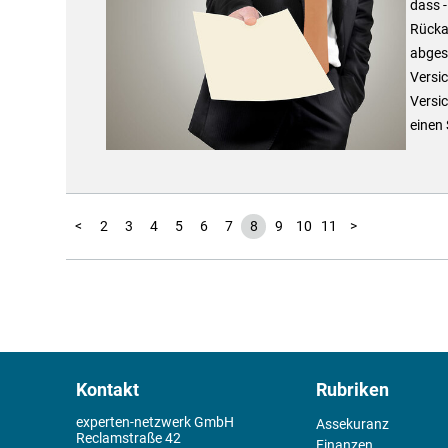
dass -
Rücka
abgesc
Versi
Versi
einen 
1
<
2
3
4
5
6
7
8
9
10
11
>
Kontakt
Rubriken
experten-netzwerk GmbH
Assekuranz
Reclamstraße 42
Finanzen