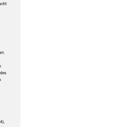
acht
an:
n
 des
m
4),