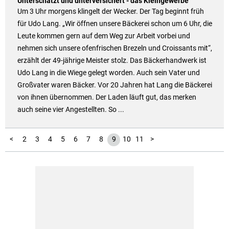
Unterschätzt und unterversichert - das Kleingewerbe
Um 3 Uhr morgens klingelt der Wecker. Der Tag beginnt früh
für Udo Lang. „Wir öffnen unsere Bäckerei schon um 6 Uhr, die
Leute kommen gern auf dem Weg zur Arbeit vorbei und
nehmen sich unsere ofenfrischen Brezeln und Croissants mit“,
erzählt der 49-jährige Meister stolz. Das Bäckerhandwerk ist
Udo Lang in die Wiege gelegt worden. Auch sein Vater und
Großvater waren Bäcker. Vor 20 Jahren hat Lang die Bäckerei
von ihnen übernommen. Der Laden läuft gut, das merken
auch seine vier Angestellten. So ...
1
<
2
3
4
5
6
7
8
9
10
11
>