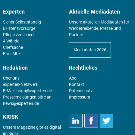
Experten
Aktuelle Mediadaten
Sicher Selbstständig
Unsere aktuellen Mediadaten für
Existenz­vorsorge
Werbetreibende, Presse und
Pflege versichert
Partner
4 Wände
Chefsache
Mediadaten 2026
Fürs Alter
Redaktion
Rechtliches
Über uns
Abo
experten-Netzwerk
Kontakt
E-Mail:
team@experten.de
Datenschutz
Pressemeldungen bitte an:
Impressum
news@experten.de
KIOSK
Unsere Magazine gibt es digital
im
Kiosk
.