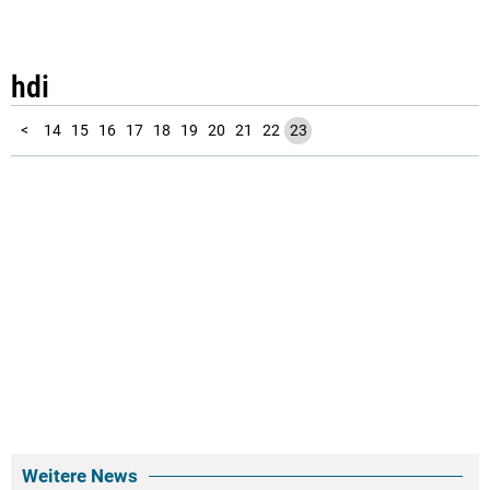
hdi
10
11
12
13
1
2
3
4
5
6
7
8
9
<
14
15
16
17
18
19
20
21
22
23
Weitere News