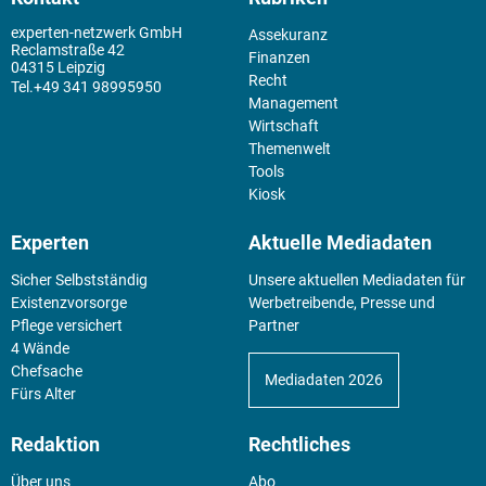
experten-netzwerk GmbH
Assekuranz
Reclamstraße 42
Finanzen
04315 Leipzig
Recht
+49 341 98995950
Management
Wirtschaft
Themenwelt
Tools
Kiosk
Experten
Aktuelle Mediadaten
Sicher Selbstständig
Unsere aktuellen Mediadaten für
Existenz­vorsorge
Werbetreibende, Presse und
Pflege versichert
Partner
4 Wände
Chefsache
Mediadaten 2026
Fürs Alter
Redaktion
Rechtliches
Über uns
Abo