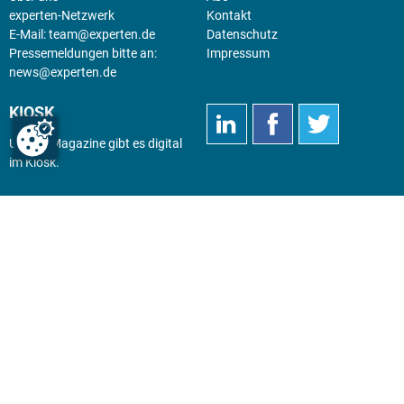
experten-Netzwerk
Kontakt
E-Mail:
team@experten.de
Datenschutz
Pressemeldungen bitte an:
Impressum
news@experten.de
KIOSK
Unsere Magazine gibt es digital
im
Kiosk
.
Abo
Hier geht's zum Print Abo und
zum gesamten Online Angebot
des expertenReport.
Jetzt anmelden!
© 2026 experten-netzwerk GmbH