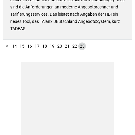
sind die Anforderungen an moderne Angebotsrechner und
Tarifierungsservices. Das leistet nach Angaben der HDI ein
neues Tool, das TAlanx DEutschland AngebotsSystem, kurz
TADEAS.
10
11
12
13
1
2
3
4
5
6
7
8
9
<
14
15
16
17
18
19
20
21
22
23