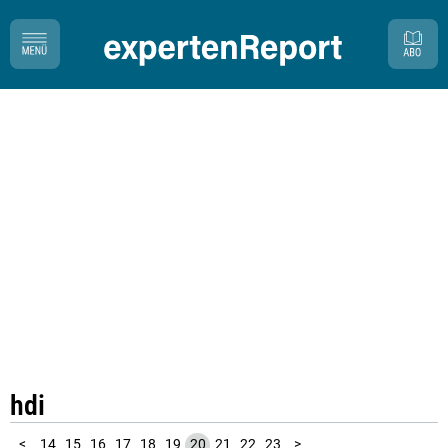
hdi
10
11
12
13
1
2
3
4
5
6
7
8
9
<
14
15
16
17
18
19
20
21
22
23
>