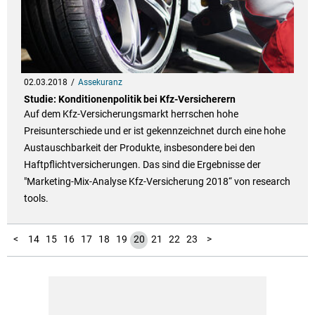
02.03.2018
Assekuranz
Studie: Konditionenpolitik bei Kfz-Versicherern
Auf dem Kfz-Versicherungsmarkt herrschen hohe
Preisunterschiede und er ist gekennzeichnet durch eine hohe
Austauschbarkeit der Produkte, insbesondere bei den
Haftpflichtversicherungen. Das sind die Ergebnisse der
"Marketing-Mix-Analyse Kfz-Versicherung 2018“ von research
tools.
10
11
12
13
1
2
3
4
5
6
7
8
9
<
14
15
16
17
18
19
20
21
22
23
>