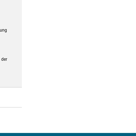
lung
 der