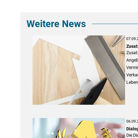
Weitere News
07.09.
Zusat
Zusat
Angeb
Vermi
Verkau
Leben
06.09.
Dialo
Die Di