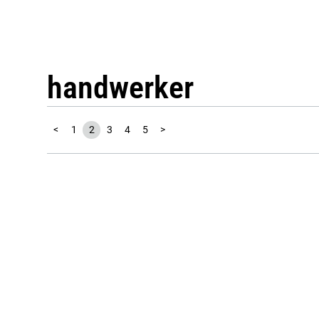
handwerker
<
1
2
3
4
5
>