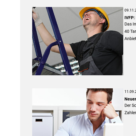
09.11.
IVFP:
Das In
40 Tar
Anbie
11.09.
Neuer
Der So
Zahler