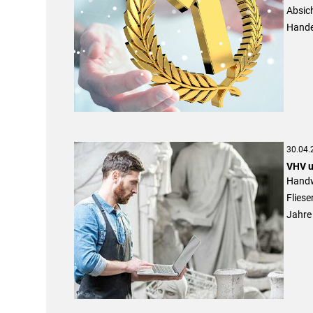
Absich
Hande
30.04.
VHV u
Handw
Fliese
Jahre 