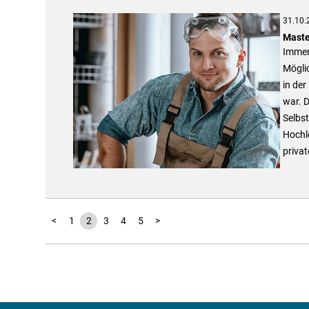
31.10.
Maste
Immer 
Möglic
in de
war. D
Selbst
Hochl
priva
<
1
2
3
4
5
>