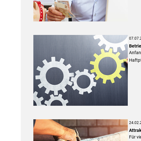
07.07.
Betri
Anfang
Haftpf
24.02.
Attra
Für vi