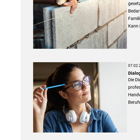
gesetz
Bedarf
Famili
Kann i
07.02.
Dialo
Die Di
profes
Handw
Berufe