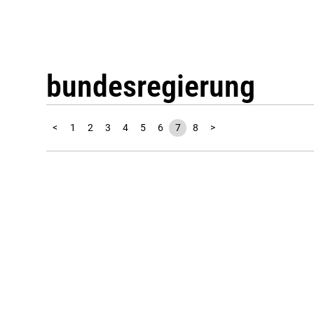
bundesregierung
<
1
2
3
4
5
6
7
8
>