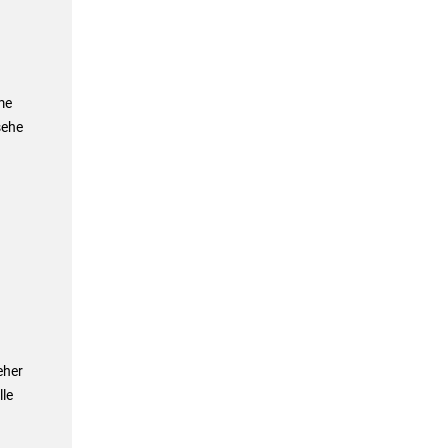
me
sehe
eher
le