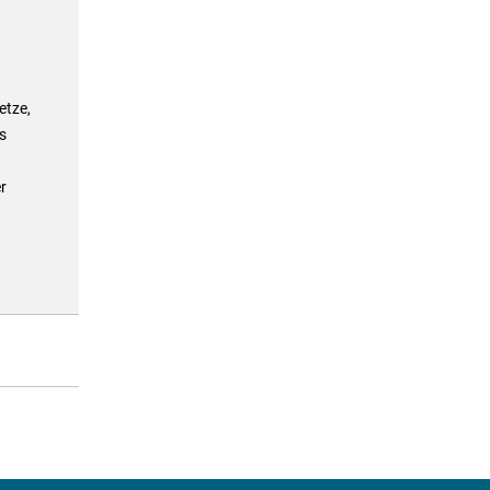
etze,
s
r