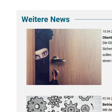
Weitere News
10.04.
Oberö
Die O
Siche
solle
einen 
02.06.
Betri
Mit de