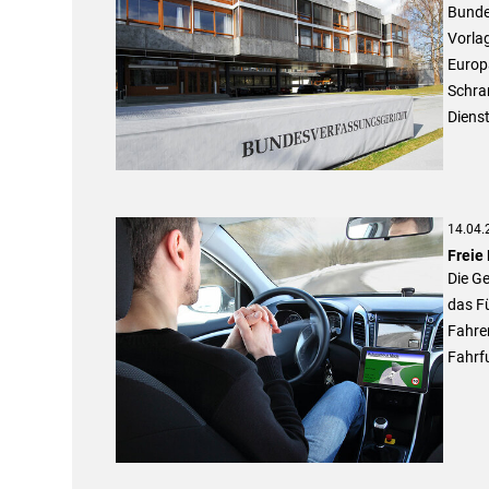
Bundes
Vorla
Europä
Schra
Dienst
14.04.
Freie
Die Ge
das F
Fahre
Fahrf