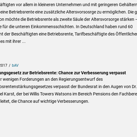
ftigten vor allem in kleineren Unternehmen und mit geringeren Gehälter
eine Betriebsrente eine zusätzliche Altersvorsosrge zu ermöglichen. Die 
on möchte die Betriebsrente als zweite Säule der Altersvorsorge stärken 
e für die unteren Einkommensschichten. In Deutschland haben rund 60
t der Beschäftigten eine Betriebsrente, Tarifbeschäftigte des Öffentliche
es mit ihrer ...
2017
bAV
ungsgesetz zur Betriebsrente: Chance zur Verbesserung verpasst
ur wenigen Forderungen an den Regierungsentwurf des
ebsrentenstärkungsgesetzes verpasst der Bundesrat in den Augen von Dr.
l Karst, der bei Willis Towers Watsons im Bereich Pensions den Fachbere
leitet, die Chance auf wichtige Verbesserungen.