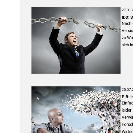
27.01.
IDD: 
Nach 
Versic
zu Wor
sich i
25.07.
PIB: I
Einfac
leider
Verwir
Forsch
Wirtsc