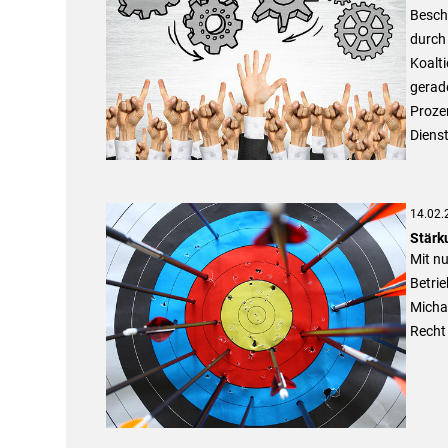
Beschä
durch 
Koalti
gerad
Prozen
Dienst
14.02.
Stärk
Mit n
Betri
Michae
Recht 