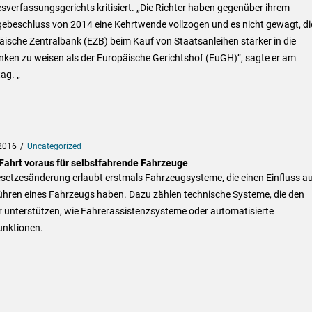
verfassungsgerichts kritisiert. „Die Richter haben gegenüber ihrem
gebeschluss von 2014 eine Kehrtwende vollzogen und es nicht gewagt, di
ische Zentralbank (EZB) beim Kauf von Staatsanleihen stärker in die
nken zu weisen als der Europäische Gerichtshof (EuGH)“, sagte er am
ag. „
2016
Uncategorized
 Fahrt voraus für selbstfahrende Fahrzeuge
setzesänderung erlaubt erstmals Fahrzeugsysteme, die einen Einfluss a
ühren eines Fahrzeugs haben. Dazu zählen technische Systeme, die den
r unterstützen, wie Fahrerassistenzsysteme oder automatisierte
unktionen.