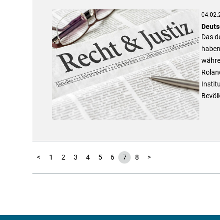
04.02.
Deuts
Das d
haben 
währen
Roland
Instit
Bevöl
<
1
2
3
4
5
6
7
8
>