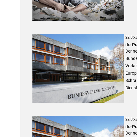
22.06.
ifo-Pr
Der ne
Bundes
Vorla
Europä
Schra
Diens
22.06.
ifo-Pr
Der ne