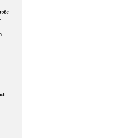
n
große
–
n
ich