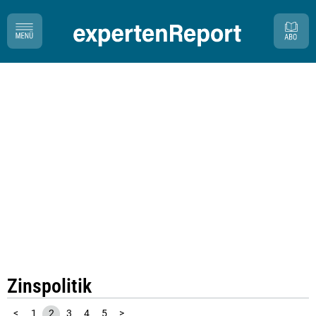
Zinspolitik
<
1
2
3
4
5
>