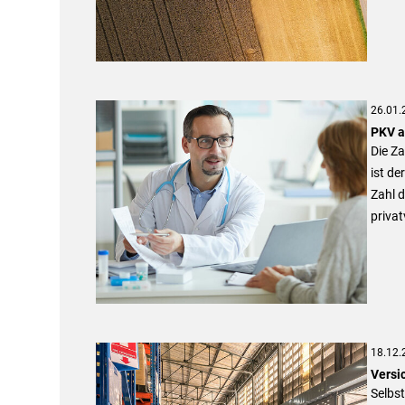
26.01.
PKV a
Die Za
ist d
Zahl d
privat
18.12.
Versi
Selbs