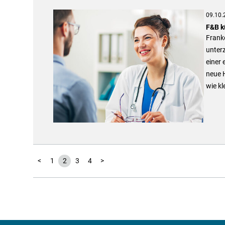
09.10.
F&B k
Frank
unterz
einer 
neue 
wie kl
<
1
2
3
4
>