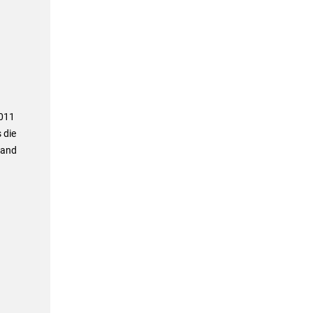
2011
 die
land