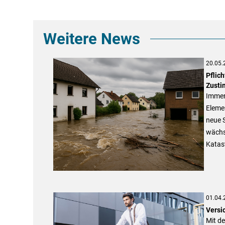
Weitere News
20.05.
Pflic
Zust
Immer
Eleme
neue S
wächs
Katas
01.04.
Versi
Mit de