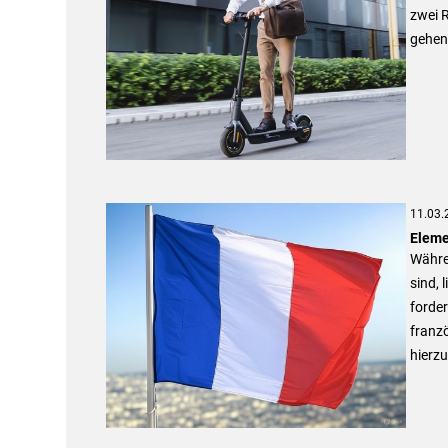
zwei R
gehen
11.03.
Eleme
Währen
sind, 
forde
franz
hierzu