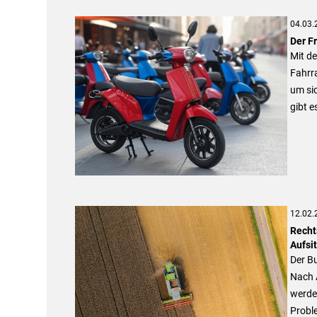
04.03.
Der F
Mit d
Fahrr
um si
gibt e
12.02.
Recht
Aufsi
Der B
Nach A
werden
Probl