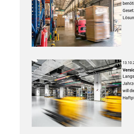
benöti
Gesetz
Lösun
13.10.
Versi
Langs
Jahrze
will d
Haftpf