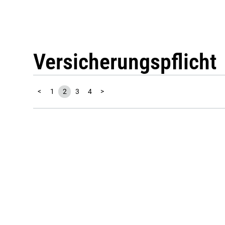
Versicherungspflicht
<
1
2
3
4
>