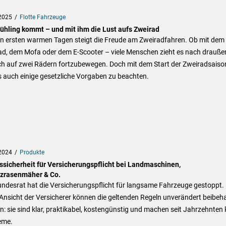
2025
Flotte Fahrzeuge
rühling kommt – und mit ihm die Lust aufs Zweirad
en ersten warmen Tagen steigt die Freude am Zweiradfahren. Ob mit dem
ad, dem Mofa oder dem E-Scooter – viele Menschen zieht es nach drauße
ch auf zwei Rädern fortzubewegen. Doch mit dem Start der Zweiradsaiso
s auch einige gesetzliche Vorgaben zu beachten.
2024
Produkte
ssicherheit für Versicherungspflicht bei Landmaschinen,
tzrasenmäher & Co.
undesrat hat die Versicherungspflicht für langsame Fahrzeuge gestoppt.
nsicht der Versicherer können die geltenden Regeln unverändert beibeha
: sie sind klar, praktikabel, kostengünstig und machen seit Jahrzehnten 
eme.