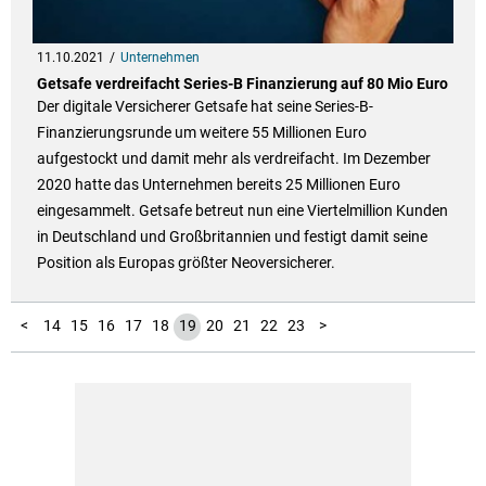
11.10.2021
Unternehmen
Getsafe verdreifacht Series-B Finanzierung auf 80 Mio Euro
Der digitale Versicherer Getsafe hat seine Series-B-
Finanzierungsrunde um weitere 55 Millionen Euro
aufgestockt und damit mehr als verdreifacht. Im Dezember
2020 hatte das Unternehmen bereits 25 Millionen Euro
eingesammelt. Getsafe betreut nun eine Viertelmillion Kunden
in Deutschland und Großbritannien und festigt damit seine
Position als Europas größter Neoversicherer.
10
11
12
13
24
25
26
1
2
3
4
5
6
7
8
9
<
14
15
16
17
18
19
20
21
22
23
>