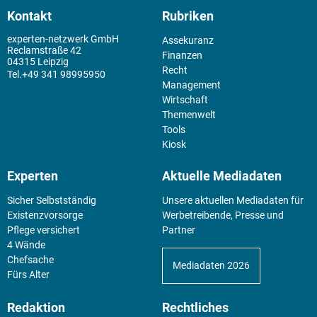
Kontakt
Rubriken
experten-netzwerk GmbH
Assekuranz
Reclamstraße 42
Finanzen
04315 Leipzig
Recht
+49 341 98995950
Management
Wirtschaft
Themenwelt
Tools
Kiosk
Experten
Aktuelle Mediadaten
Sicher Selbstständig
Unsere aktuellen Mediadaten für
Existenz­vorsorge
Werbetreibende, Presse und
Pflege versichert
Partner
4 Wände
Chefsache
Mediadaten 2026
Fürs Alter
Redaktion
Rechtliches