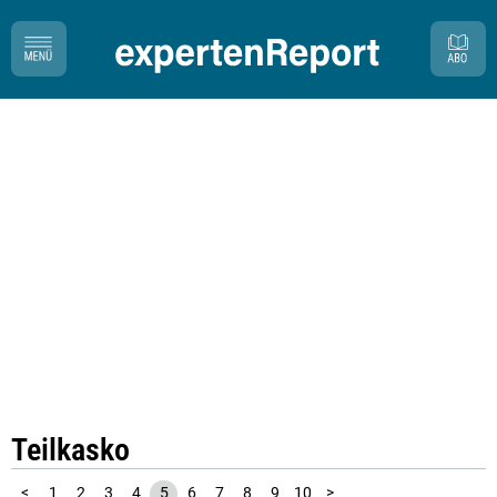
Teilkasko
<
1
2
3
4
5
6
7
8
9
10
>