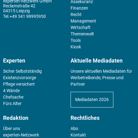
experten-netzwerk GmbH
Assekuranz
Reclamstraße 42
Finanzen
04315 Leipzig
Recht
+49 341 98995950
Management
Wirtschaft
Themenwelt
Tools
Kiosk
Experten
Aktuelle Mediadaten
Sicher Selbstständig
Unsere aktuellen Mediadaten für
Existenz­vorsorge
Werbetreibende, Presse und
Pflege versichert
Partner
4 Wände
Chefsache
Mediadaten 2026
Fürs Alter
Redaktion
Rechtliches
Über uns
Abo
experten-Netzwerk
Kontakt