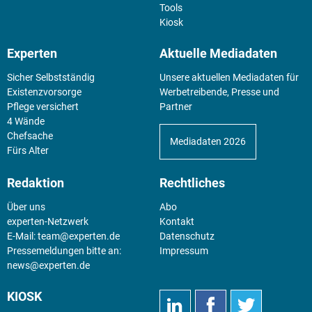
Tools
Kiosk
Experten
Aktuelle Mediadaten
Sicher Selbstständig
Unsere aktuellen Mediadaten für
Existenz­vorsorge
Werbetreibende, Presse und
Pflege versichert
Partner
4 Wände
Chefsache
Mediadaten 2026
Fürs Alter
Redaktion
Rechtliches
Über uns
Abo
experten-Netzwerk
Kontakt
E-Mail:
team@experten.de
Datenschutz
Pressemeldungen bitte an:
Impressum
news@experten.de
KIOSK