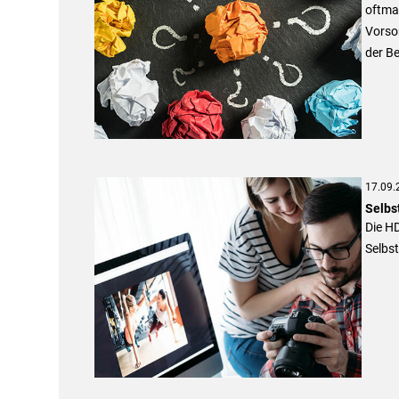
oftmal
Vorso
der Be
17.09.
Selbs
Die H
Selbst