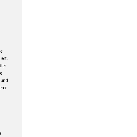
ne
iert.
fler
le
 und
erer
s