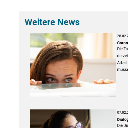
Weitere News
28.02.
Coron
Die Za
derze
Arbeit
müsse
07.02.
Dialo
Die Di