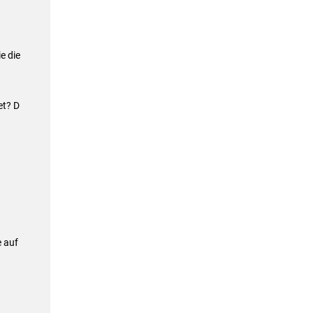
e die
et? D
 auf