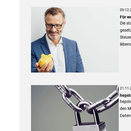
09.12.
Für we
Die st
gesetz
Steue
lebens
21.11.
hepst
hepst
den M
Datens