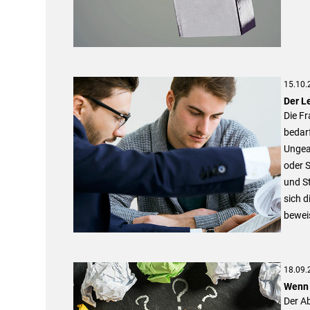
15.10.
Der Le
Die Fr
bedarf
Ungeac
oder S
und St
sich d
beweis
18.09.
Wenn 
Der Ab