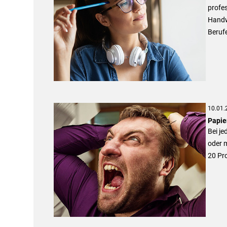
profes
Handw
Berufe
10.01.
Papier
Bei je
oder m
20 Pro