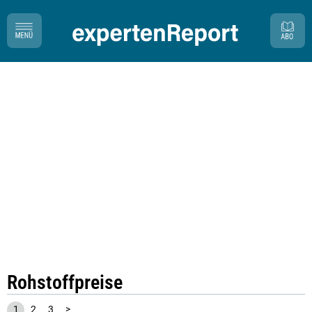
Rohstoffpreise
1
2
3
>