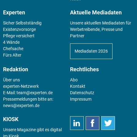
Experten
Aktuelle Mediadaten
Sicher Selbstständig
Unsere aktuellen Mediadaten für
Existenz­vorsorge
Werbetreibende, Presse und
Pflege versichert
Partner
4 Wände
Chefsache
Mediadaten 2026
Fürs Alter
Redaktion
Rechtliches
Über uns
Abo
experten-Netzwerk
Kontakt
E-Mail:
team@experten.de
Datenschutz
Pressemeldungen bitte an:
Impressum
news@experten.de
KIOSK
Unsere Magazine gibt es digital
im
Kiosk
.