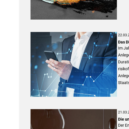
22.03.
Das D
Im Jah
Anlege
Durati
risiko
Anlege
Staats
21.03.
Die u
Der En