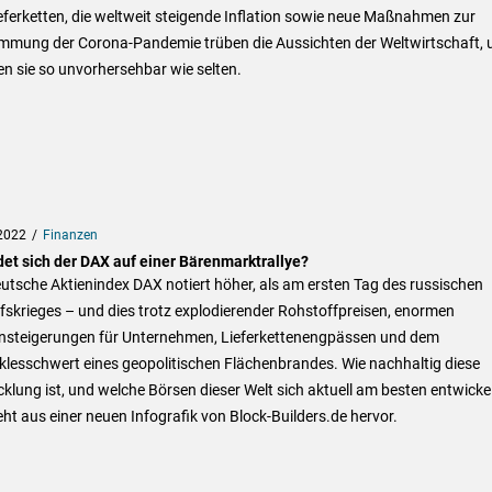
eferketten, die weltweit steigende Inflation sowie neue Maßnahmen zur
mmung der Corona-Pandemie trüben die Aussichten der Weltwirtschaft, 
n sie so unvorhersehbar wie selten.
2022
Finanzen
det sich der DAX auf einer Bärenmarktrallye?
utsche Aktienindex DAX notiert höher, als am ersten Tag des russischen
fskrieges – und dies trotz explodierender Rohstoffpreisen, enormen
nsteigerungen für Unternehmen, Lieferkettenengpässen und dem
lesschwert eines geopolitischen Flächenbrandes. Wie nachhaltig diese
klung ist, und welche Börsen dieser Welt sich aktuell am besten entwicke
ht aus einer neuen Infografik von Block-Builders.de hervor.