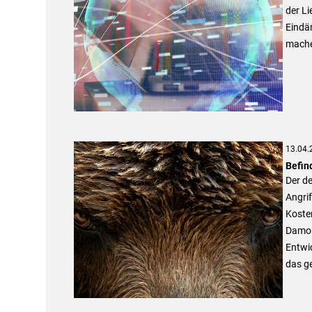
der Li
Eindä
mache
13.04.
Befin
Der de
Angrif
Koste
Damok
Entwic
das ge