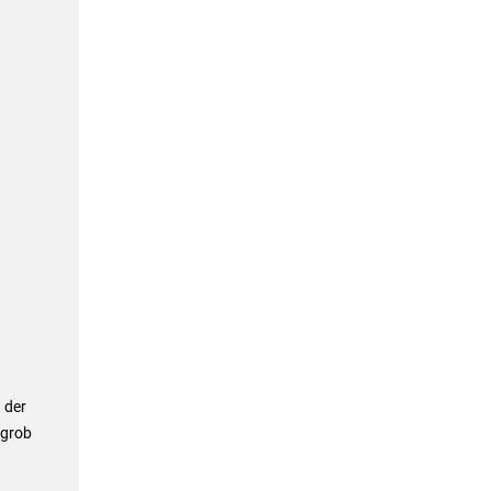
 der
 grob