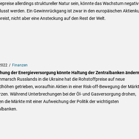
epreise allerdings struktureller Natur sein, könnte das Wachstum negativ
flusst werden. Ein Gewinnrückgang ist zwar in den europäischen Aktienk
reist, nicht aber eine Ansteckung auf den Rest der Welt.
2022
Finanzen
hung der Energieversorgung könnte Haltung der Zentralbanken änder
nmarsch Russlands in die Ukraine hat die Rohstoffpreise auf neue
höhen getrieben, woraufhin Aktien in einer Risk-off-Bewegung der Märk
rzen. Während Unterbrechungen bei der Öl- und Gasversorgung drohen,
n die Märkte mit einer Aufweichung der Politik der wichtigsten
albanken.