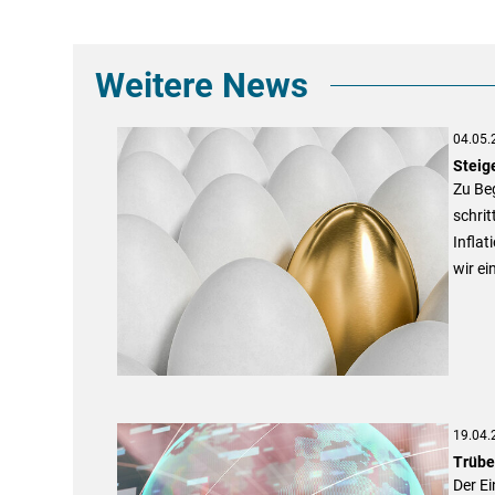
Weitere News
04.05.
Steig
Zu Be
schri
Inflat
wir ei
19.04.
Trübe
Der E