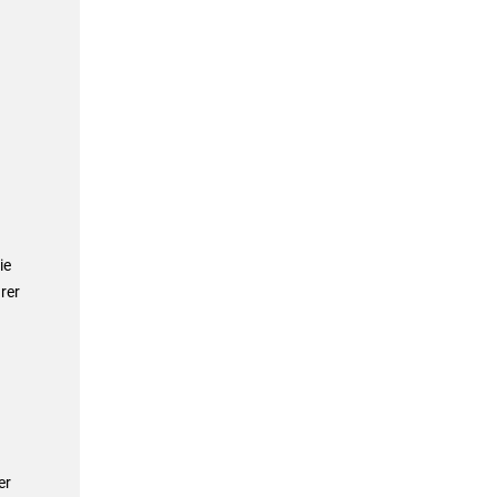
ie
rer
er