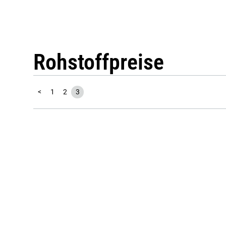
Rohstoffpreise
<
1
2
3