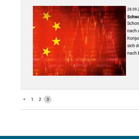
28.09.
Schwa
Schon
nach u
Konju
sich d
nach 
<
1
2
3