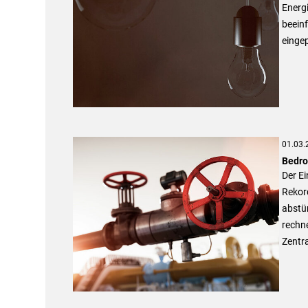
Energi
beein
eingep
01.03.
Bedro
Der Ei
Rekord
abstü
rechne
Zentr