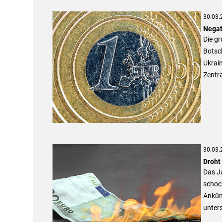
30.03.
Negat
Die gr
Botsch
Ukrain
Zentra
30.03.
Droht
Das J
schock
Ankün
unters