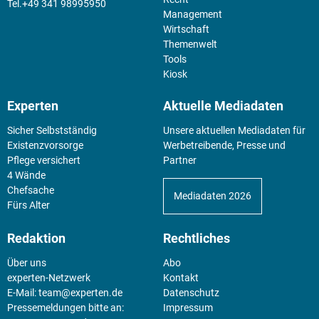
+49 341 98995950
Management
Wirtschaft
Themenwelt
Tools
Kiosk
Experten
Aktuelle Mediadaten
Sicher Selbstständig
Unsere aktuellen Mediadaten für
Existenz­vorsorge
Werbetreibende, Presse und
Pflege versichert
Partner
4 Wände
Chefsache
Mediadaten 2026
Fürs Alter
Redaktion
Rechtliches
Über uns
Abo
experten-Netzwerk
Kontakt
E-Mail:
team@experten.de
Datenschutz
Pressemeldungen bitte an:
Impressum