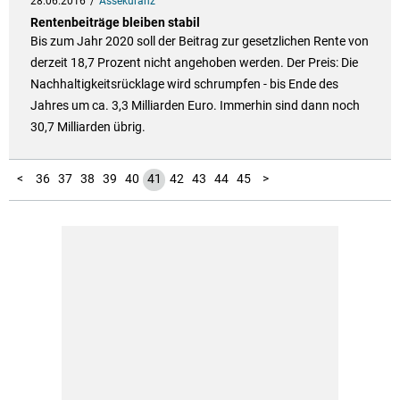
28.06.2016
Assekuranz
Rentenbeiträge bleiben stabil
Bis zum Jahr 2020 soll der Beitrag zur gesetzlichen Rente von
derzeit 18,7 Prozent nicht angehoben werden. Der Preis: Die
Nachhaltigkeitsrücklage wird schrumpfen - bis Ende des
Jahres um ca. 3,3 Milliarden Euro. Immerhin sind dann noch
30,7 Milliarden übrig.
10
11
12
13
14
15
16
17
18
19
20
21
22
23
24
25
26
27
28
29
30
31
32
33
34
35
46
1
2
3
4
5
6
7
8
9
<
36
37
38
39
40
41
42
43
44
45
>