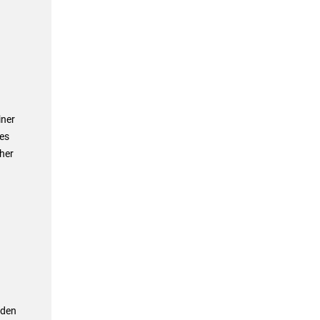
iner
es
her
 den