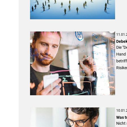
11.01.
Debek
Die "D
Hand 
betrif
Risike
10.01.
Was t
Nicht