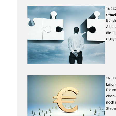
16.01.
Strack
Bundes
Alters
die Fi
CDU/CS
16.01.
Lindn
Die Am
einen 
noch a
Steuer