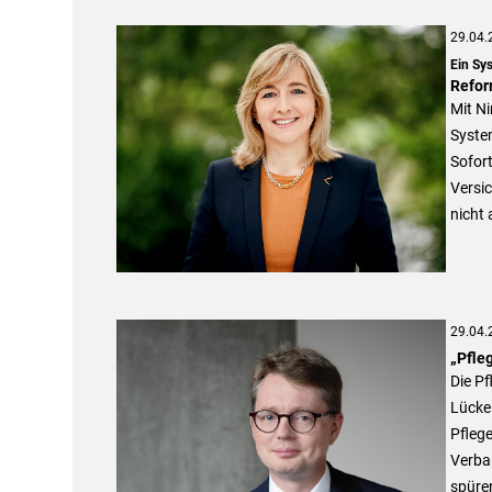
29.04.
Ein Sy
Refor
Mit Ni
Syste
Sofor
Versic
nicht 
29.04.
„Pfle
Die Pf
Lücke 
Pflege
Verban
spüre