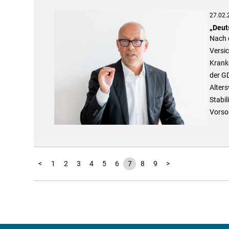
27.02.
„Deut
Nach 
Versi
Krank
der G
Alters
Stabil
Vorso
<
1
2
3
4
5
6
7
8
9
>