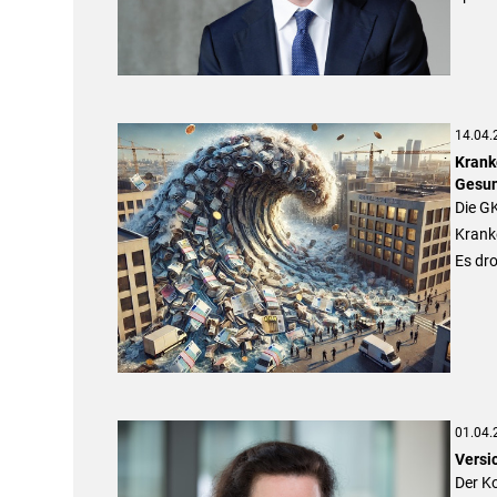
14.04.
Krank
Gesun
Die GK
Krank
Es dr
01.04.
Versi
Der K