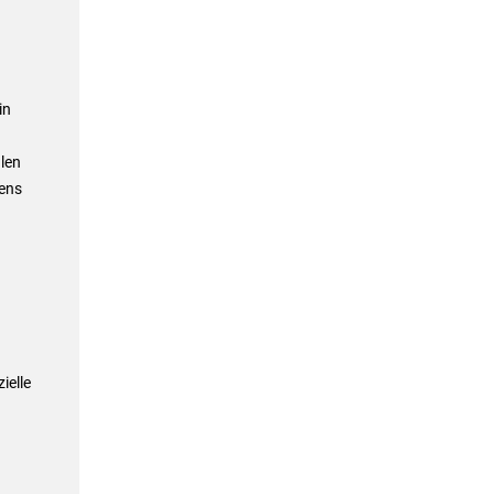
in
len
sens
ielle