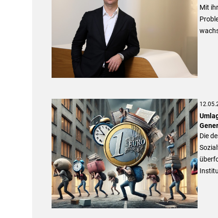
Mit ih
Probl
wachs
12.05.
Umlag
Gener
Die d
Sozia
überf
Instit