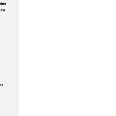
 das
zum
l
en