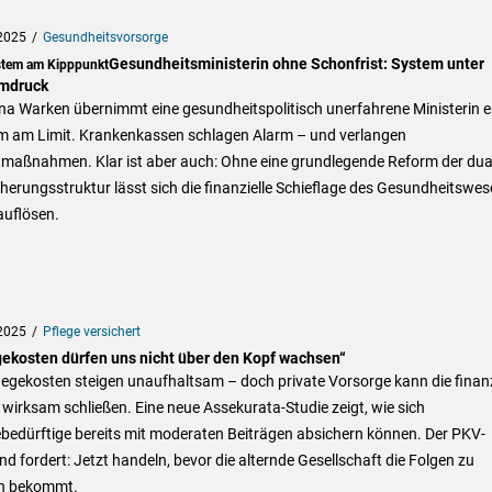
2025
Gesundheitsvorsorge
Gesundheitsministerin ohne Schonfrist: System unter
stem am Kipppunkt
mdruck
na Warken übernimmt eine gesundheitspolitisch unerfahrene Ministerin e
m am Limit. Krankenkassen schlagen Alarm – und verlangen
tmaßnahmen. Klar ist aber auch: Ohne eine grundlegende Reform der dua
herungsstruktur lässt sich die finanzielle Schieflage des Gesundheitswe
auflösen.
2025
Pflege versichert
gekosten dürfen uns nicht über den Kopf wachsen“
legekosten steigen unaufhaltsam – doch private Vorsorge kann die finanz
wirksam schließen. Eine neue Assekurata-Studie zeigt, wie sich
bedürftige bereits mit moderaten Beiträgen absichern können. Der PKV-
d fordert: Jetzt handeln, bevor die alternde Gesellschaft die Folgen zu
n bekommt.