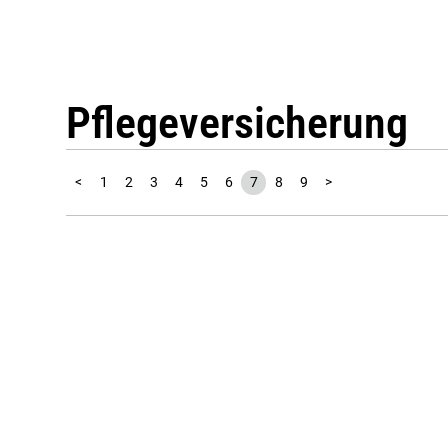
Pflegeversicherung
<
1
2
3
4
5
6
7
8
9
>