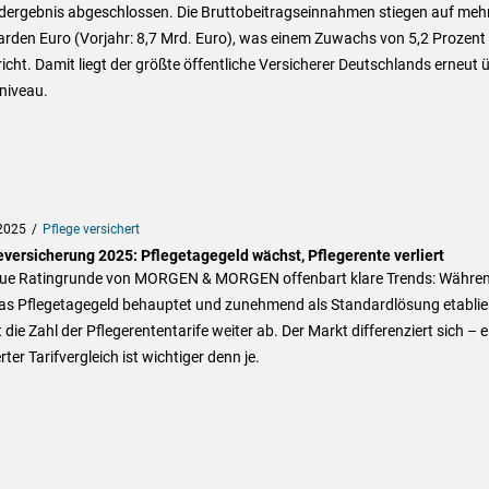
dergebnis abgeschlossen. Die Bruttobeitragseinnahmen stiegen auf mehr
iarden Euro (Vorjahr: 8,7 Mrd. Euro), was einem Zuwachs von 5,2 Prozent
icht. Damit liegt der größte öffentliche Versicherer Deutschlands erneut 
niveau.
2025
Pflege versichert
eversicherung 2025: Pflegetagegeld wächst, Pflegerente verliert
eue Ratingrunde von MORGEN & MORGEN offenbart klare Trends: Währe
das Pflegetagegeld behauptet und zunehmend als Standardlösung etablier
die Zahl der Pflegerententarife weiter ab. Der Markt differenziert sich – e
rter Tarifvergleich ist wichtiger denn je.