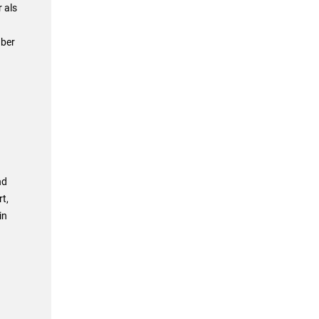
 als
über
nd
t,
in