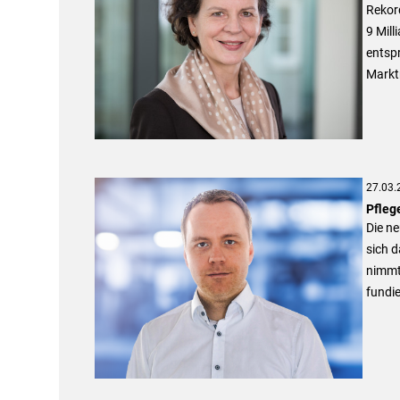
Rekor
9 Mill
entspr
Markt
27.03.
Pfleg
Die n
sich 
nimmt 
fundie