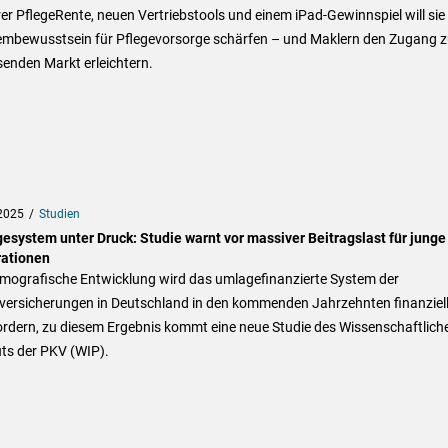
rer PflegeRente, neuen Vertriebstools und einem iPad-Gewinnspiel will sie
embewusstsein für Pflegevorsorge schärfen – und Maklern den Zugang 
enden Markt erleichtern.
2025
Studien
esystem unter Druck: Studie warnt vor massiver Beitragslast für junge
ationen
emografische Entwicklung wird das umlagefinanzierte System der
lversicherungen in Deutschland in den kommenden Jahrzehnten finanziel
ordern, zu diesem Ergebnis kommt eine neue Studie des Wissenschaftlich
uts der PKV (WIP).