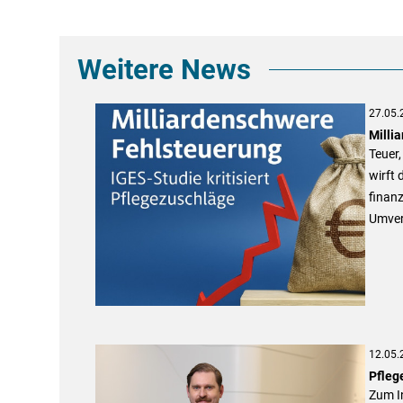
Weitere News
27.05.
Milli
Teuer,
wirft 
finanz
Umver
12.05.
Pfleg
Zum In