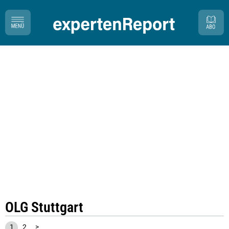
OLG Stuttgart
1
2
>