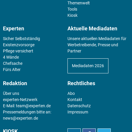
Themenwelt
Tools
Kiosk
Experten
Aktuelle Mediadaten
Sicher Selbstständig
Unsere aktuellen Mediadaten für
Existenz­vorsorge
Werbetreibende, Presse und
Pflege versichert
Partner
4 Wände
Chefsache
Mediadaten 2026
Fürs Alter
Redaktion
Rechtliches
Über uns
Abo
experten-Netzwerk
Kontakt
E-Mail:
team@experten.de
Datenschutz
Pressemeldungen bitte an:
Impressum
news@experten.de
KIOSK