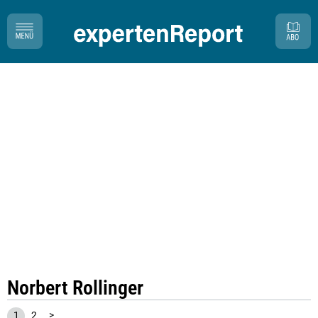
Norbert Rollinger
1
2
>