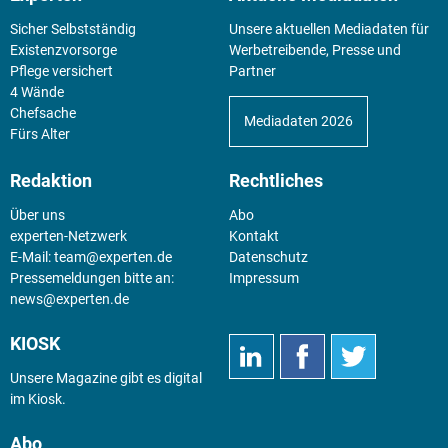
Sicher Selbstständig
Unsere aktuellen Mediadaten für
Existenz­vorsorge
Werbetreibende, Presse und
Pflege versichert
Partner
4 Wände
Chefsache
Mediadaten 2026
Fürs Alter
Redaktion
Rechtliches
Über uns
Abo
experten-Netzwerk
Kontakt
E-Mail:
team@experten.de
Datenschutz
Pressemeldungen bitte an:
Impressum
news@experten.de
KIOSK
Unsere Magazine gibt es digital
im
Kiosk
.
Abo