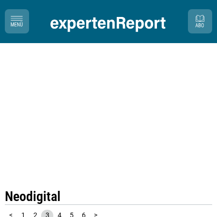
Neodigital
<
1
2
3
4
5
6
>