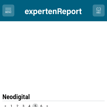
Neodigital
<
1
2
3
4
5
6
>